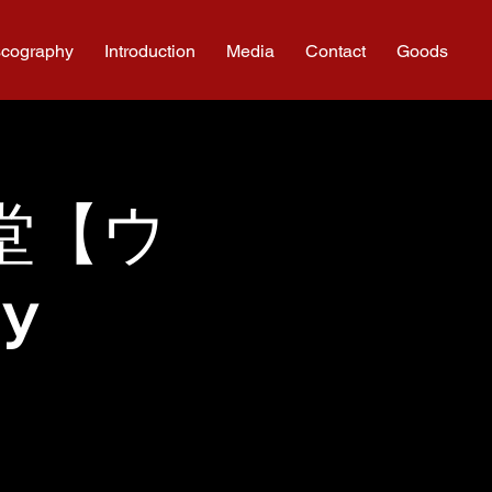
scography
Introduction
Media
Contact
Goods
食堂【ウ
y