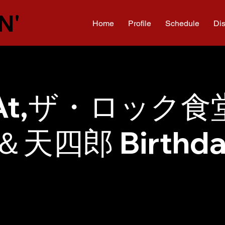
N'
Home
Profile
Schedule
Di
o At,ザ・ロック
天四郎 Birthda