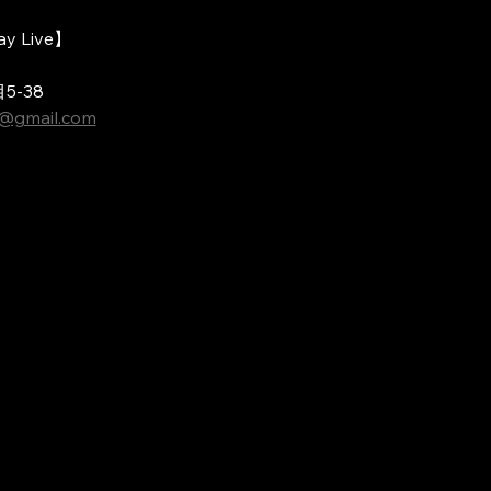
 Live】
-38
@gmail.com