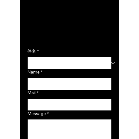
t
件名
*
Name
*
Mail
*
Message
*