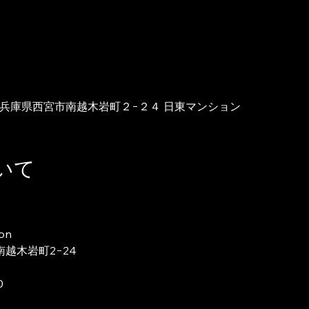
075 兵庫県西宮市南越木岩町２−２４ 日東マンション
いて
bon
南越木岩町2−24
0