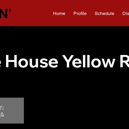
N'
Home
Profile
Schedule
Di
e House Yellow 
た
る