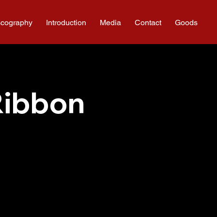
scography
Introduction
Media
Contact
Goods
Ribbon